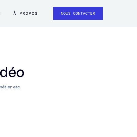
S
À PROPOS
NOUS CONTACTER
idéo
métier etc.
e Histoire
 et Avizio