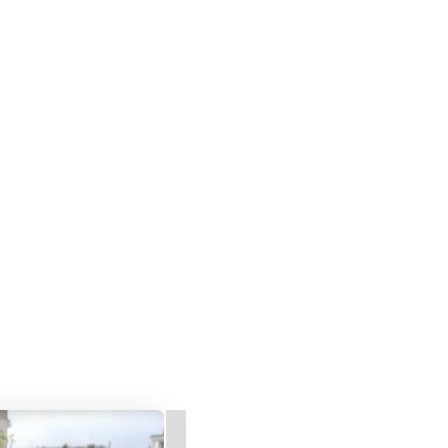
anque d'effectif
stoire, Henri raconte les recrutements
Alexandre, Recruteur in Residence, pour