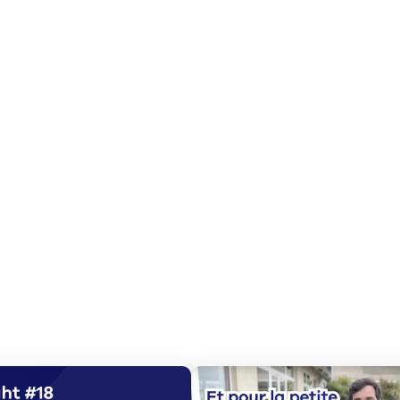
Pallier un m
saisonnier
Dans cette hi
réalisés par 
Printemps.