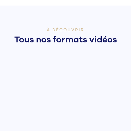
À DÉCOUVRIR
Tous nos formats vidéos
Et pour la petite histoire...
De la mission de recruteur avec des 
au scope stratégique, du mentoring 
par des mandats de recrutement inéd
histoires des différents services d'
Voir tous les épisodes