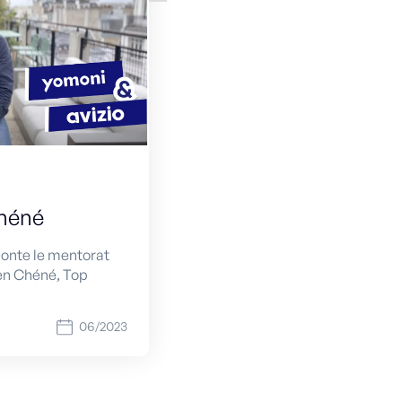
héné
conte le mentorat
en Chéné, Top
06/2023