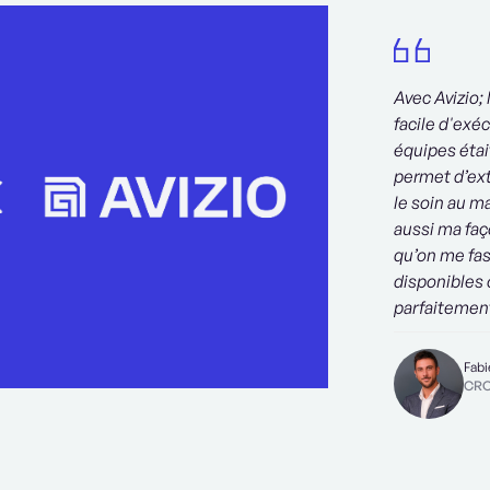
Avec Avizio;
facile d'exéc
équipes étai
permet d’ext
le soin au m
aussi ma faç
qu’on me fass
disponibles 
parfaitement
Fab
CRO