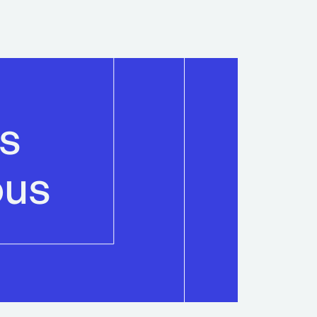
is
ous