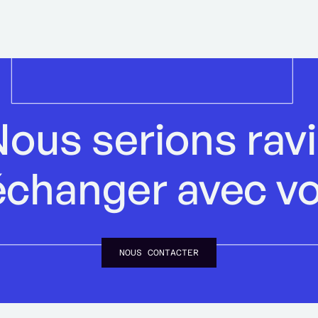
ous serions rav
échanger avec v
NOUS CONTACTER