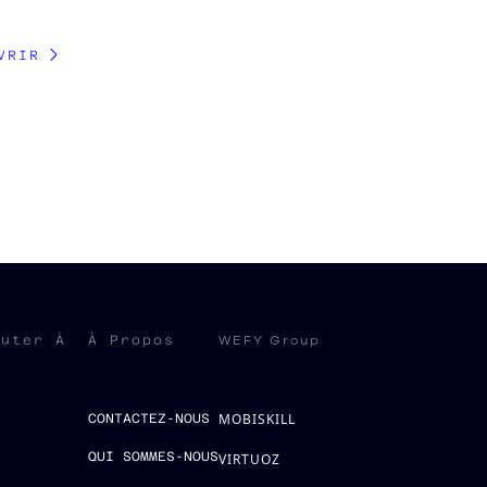
VRIR
WEFY Group
ruter À
À Propos
MOBISKILL
S
CONTACTEZ-NOUS
QUI SOMMES-NOUS
VIRTUOZ