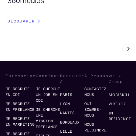
360medics
DÉ
DÉCOUVRIR
WEFY
Entreprise
Candidat
Recruter
À Propos
Group
À
JE RECRUTE
JE CHERCHE
CONTACTEZ-
MOBISKILL
EN CDI
UN JOB EN
PARIS
NOUS
CDI
VIRTUOZ
JE RECRUTE
LYON
QUI
EN FREELANCE
JE CHERCHE
SOMMES-
IN
NANTES
UNE
NOUS
RESIDENCE
JE RECRUTE
MISSION
BORDEAUX
EN MARKETING
NOUS
FREELANCE
REJOINDRE
LILLE
JE RECRUTE