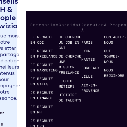
nseils
H &
ople
Avizio
Entreprise
Candidat
Recruter
À Propos
À
ue mois,
JE RECRUTE
JE CHERCHE
CONTACTEZ-
otre
EN CDI
UN JOB EN
PARIS
NOUS
sletter
CDI
JE RECRUTE
LYON
QUI
 partage
EN FREELANCE
JE CHERCHE
SOMMES-
élection
NANTES
UNE
NOUS
JE RECRUTE
meilleurs
MISSION
BORDEAUX
EN MARKETING
NOUS
ntenus
FREELANCE
REJOINDRE
LILLE
pour
JE RECRUTE
FICHES
EN SALES
mpagner
AIX-EN-
MÉTIERS
PROVENCE
otre
JE RECRUTE
HISTOIRE
ssance.
EN FINANCE
DE TALENTS
JE RECRUTE
EN RH
JE RECRUTE
EN OPS