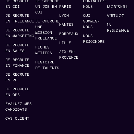
JE RECRUTE
JE CHERCHE
CONTACTEZ-
MOBISKILL
EN CDI
UN JOB EN
PARIS
NOUS
CDI
VIRTUOZ
JE RECRUTE
LYON
QUI
EN FREELANCE
JE CHERCHE
SOMMES-
IN
NANTES
UNE
NOUS
RESIDENCE
JE RECRUTE
MISSION
BORDEAUX
EN MARKETING
NOUS
FREELANCE
REJOINDRE
LILLE
JE RECRUTE
FICHES
EN SALES
AIX-EN-
MÉTIERS
PROVENCE
JE RECRUTE
HISTOIRE
EN FINANCE
DE TALENTS
JE RECRUTE
EN RH
JE RECRUTE
EN OPS
ÉVALUEZ MES
CANDIDATS
CAS CLIENT