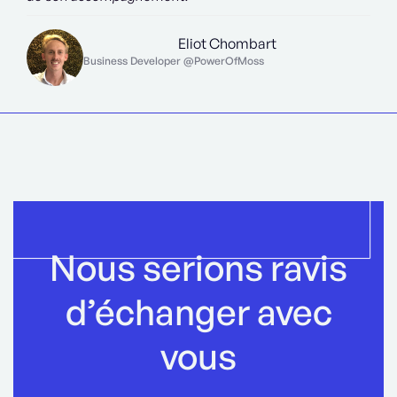
Eliot Chombart
Business Developer @PowerOfMoss
Nous serions ravis
d’échanger avec
vous