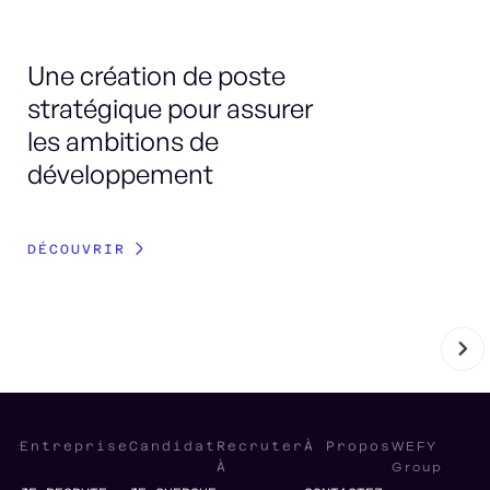
Une création de poste
Re
stratégique pour assurer
do
les ambitions de
P
développement
p
DÉCOUVRIR
DÉ
WEFY
Entreprise
Candidat
Recruter
À Propos
Group
À