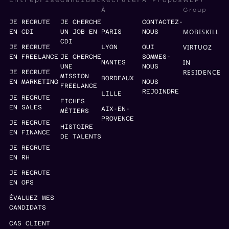
WEFY
Entreprise
Candidat
Recruter
À Propos
Group
À
JE RECRUTE
JE CHERCHE
CONTACTEZ-
MOBISKILL
EN CDI
UN JOB EN
PARIS
NOUS
CDI
VIRTUOZ
JE RECRUTE
LYON
QUI
EN FREELANCE
JE CHERCHE
SOMMES-
IN
NANTES
UNE
NOUS
RESIDENCE
JE RECRUTE
MISSION
BORDEAUX
EN MARKETING
NOUS
FREELANCE
REJOINDRE
LILLE
JE RECRUTE
FICHES
EN SALES
AIX-EN-
MÉTIERS
PROVENCE
JE RECRUTE
HISTOIRE
EN FINANCE
DE TALENTS
JE RECRUTE
EN RH
JE RECRUTE
EN OPS
ÉVALUEZ MES
CANDIDATS
CAS CLIENT