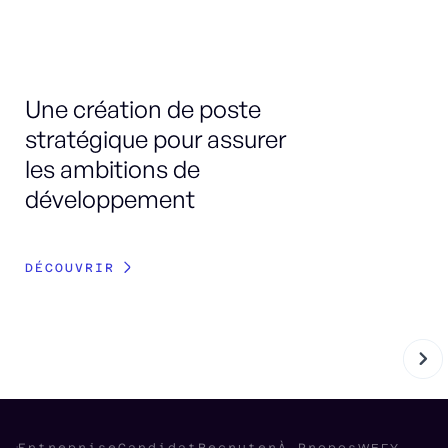
Une création de poste
Re
stratégique pour assurer
do
les ambitions de
P
développement
p
DÉCOUVRIR
DÉ