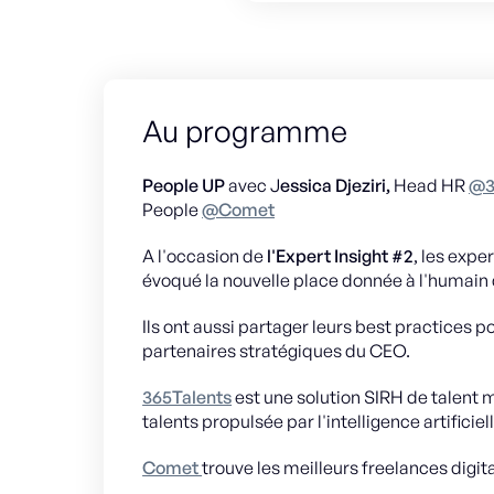
Au programme
People UP
avec J
essica Djeziri,
Head HR
@3
People
@Comet
A l'occasion de
l'Expert Insight #2
, les expe
évoqué la nouvelle place donnée à l'humain 
Ils ont aussi partager leurs best practices p
partenaires stratégiques du CEO.
365Talents
est une solution SIRH de talent
talents propulsée par l'intelligence artificiell
Comet
trouve les meilleurs freelances digit