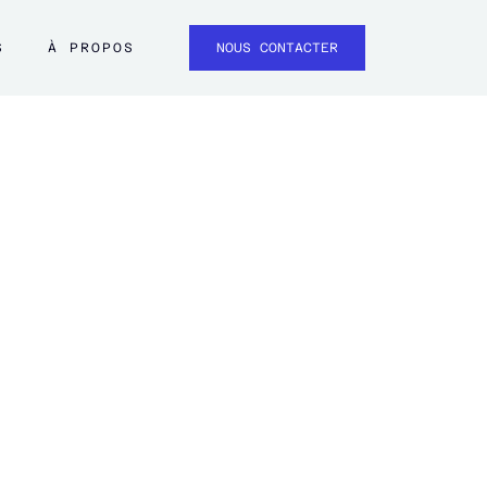
S
À PROPOS
NOUS CONTACTER
Expert Insight #2
People UP!
De la RH au People