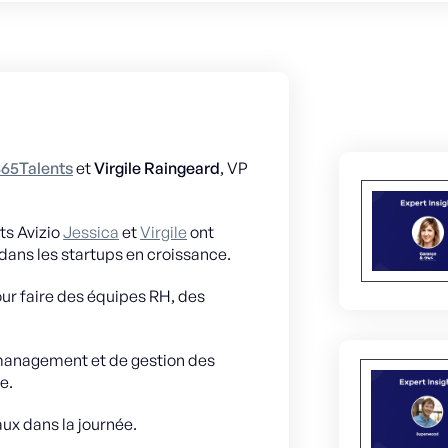
65Talents
et
Virgile Raingeard
, VP
rts Avizio
Jessica
et
Virgile
ont
dans les startups en croissance.
our faire des équipes RH, des
 management et de gestion des
e.
aux dans la journée.