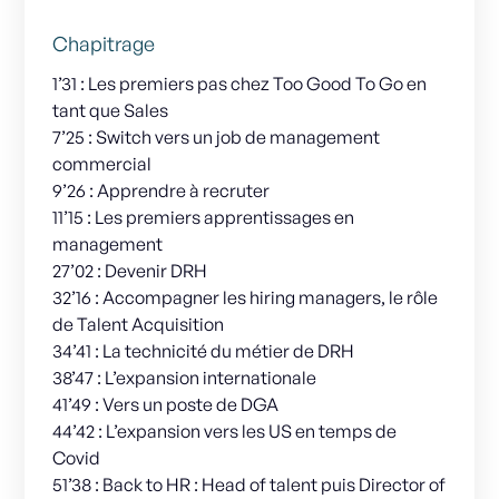
Chapitrage
1’31 : Les premiers pas chez Too Good To Go en
tant que Sales
7’25 : Switch vers un job de management
commercial
9’26 : Apprendre à recruter
11’15 : Les premiers apprentissages en
management
27’02 : Devenir DRH
32’16 : Accompagner les hiring managers, le rôle
de Talent Acquisition
34’41 : La technicité du métier de DRH
38’47 : L’expansion internationale
41’49 : Vers un poste de DGA
44’42 : L’expansion vers les US en temps de
Covid
51’38 : Back to HR : Head of talent puis Director of