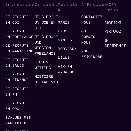
WEFY
Entreprise
Candidat
Recruter
À Propos
Group
À
JE RECRUTE
JE CHERCHE
CONTACTEZ-
MOBISKILL
EN CDI
UN JOB EN
PARIS
NOUS
CDI
VIRTUOZ
JE RECRUTE
LYON
QUI
EN FREELANCE
JE CHERCHE
SOMMES-
IN
NANTES
UNE
NOUS
RESIDENCE
JE RECRUTE
MISSION
BORDEAUX
EN MARKETING
NOUS
FREELANCE
REJOINDRE
LILLE
JE RECRUTE
FICHES
EN SALES
AIX-EN-
MÉTIERS
PROVENCE
JE RECRUTE
HISTOIRE
EN FINANCE
DE TALENTS
JE RECRUTE
EN RH
JE RECRUTE
EN OPS
ÉVALUEZ MES
CANDIDATS