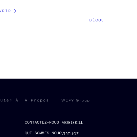
VRIR
DÉCOUVRIR
WEFY Group
ruter À
À Propos
MOBISKILL
S
CONTACTEZ-NOUS
QUI SOMMES-NOUS
VIRTUOZ