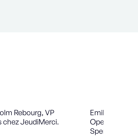
olm Rebourg, VP
Emilien Simion
s chez JeudiMerci.
Operations M
Spendesk.