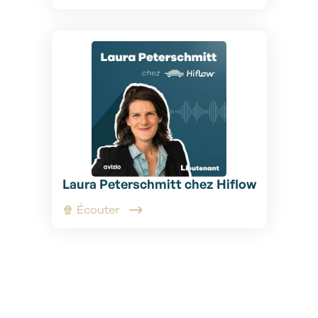
Laura Peterschmitt chez Hiflow
🍿 Écouter