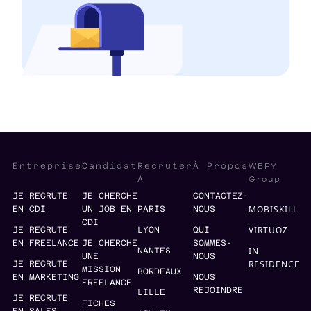
WEFY
Entreprise
Candidat
Recruter
À Propos
Group
À
JE RECRUTE
JE CHERCHE
CONTACTEZ-
MOBISKILL
EN CDI
UN JOB EN
PARIS
NOUS
CDI
VIRTUOZ
JE RECRUTE
LYON
QUI
EN FREELANCE
JE CHERCHE
SOMMES-
IN
NANTES
UNE
NOUS
RESIDENCE
JE RECRUTE
MISSION
BORDEAUX
EN MARKETING
NOUS
FREELANCE
REJOINDRE
LILLE
JE RECRUTE
FICHES