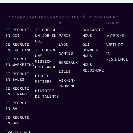
WEFY
Entreprise
Candidat
Recruter
À Propos
Group
À
JE RECRUTE
JE CHERCHE
CONTACTEZ-
MOBISKILL
EN CDI
UN JOB EN
PARIS
NOUS
CDI
VIRTUOZ
JE RECRUTE
LYON
QUI
EN FREELANCE
JE CHERCHE
SOMMES-
IN
NANTES
UNE
NOUS
RESIDENCE
JE RECRUTE
MISSION
BORDEAUX
EN MARKETING
NOUS
FREELANCE
REJOINDRE
LILLE
JE RECRUTE
FICHES
EN SALES
AIX-EN-
MÉTIERS
PROVENCE
JE RECRUTE
HISTOIRE
EN FINANCE
DE TALENTS
JE RECRUTE
EN RH
JE RECRUTE
EN OPS
ÉVALUEZ MES