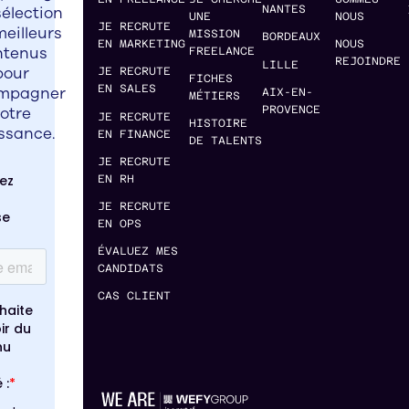
élection
NANTES
UNE
NOUS
JE RECRUTE
meilleurs
MISSION
BORDEAUX
EN MARKETING
NOUS
ntenus
FREELANCE
REJOINDRE
LILLE
pour
JE RECRUTE
FICHES
EN SALES
mpagner
AIX-EN-
MÉTIERS
PROVENCE
otre
JE RECRUTE
HISTOIRE
ssance.
EN FINANCE
DE TALENTS
JE RECRUTE
EN RH
JE RECRUTE
EN OPS
ÉVALUEZ MES
CANDIDATS
CAS CLIENT