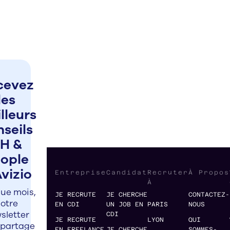
cevez
les
lleurs
nseils
H &
ople
Avizio
Entreprise
Candidat
Recruter
À Propos
À
ue mois,
JE RECRUTE
JE CHERCHE
CONTACTEZ-
otre
EN CDI
UN JOB EN
PARIS
NOUS
sletter
CDI
JE RECRUTE
LYON
QUI
 partage
EN FREELANCE
JE CHERCHE
SOMMES-