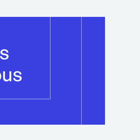
is
ous