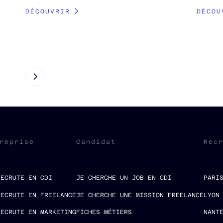
DÉCOUVRIR
DÉCOU
reprise
Candidat
Rec
RECRUTE EN CDI
JE CHERCHE UN JOB EN CDI
PARI
RECRUTE EN FREELANCE
JE CHERCHE UNE MISSION FREELANCE
LYON
RECRUTE EN MARKETING
FICHES MÉTIERS
NANT