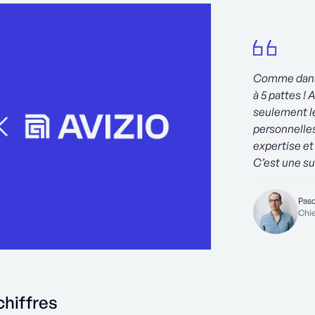
Comme dans 
à 5 pattes !
seulement l
personnelles
expertise et
C’est une su
Pasc
Chi
chiffres