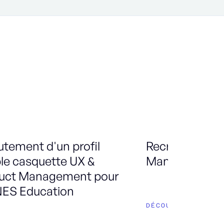
utement d'un profil
Recrutement d
le casquette UX &
Manager de O
uct Management pour
ES Education
DÉCOUVRIR