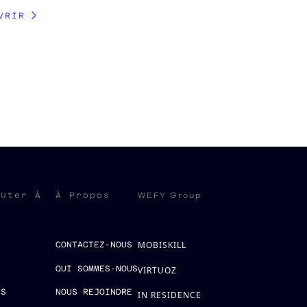
VRIR
WEFY Group
ruter À
À Propos
MOBISKILL
S
CONTACTEZ-NOUS
QUI SOMMES-NOUS
VIRTUOZ
ES
NOUS REJOINDRE
IN RESIDENCE