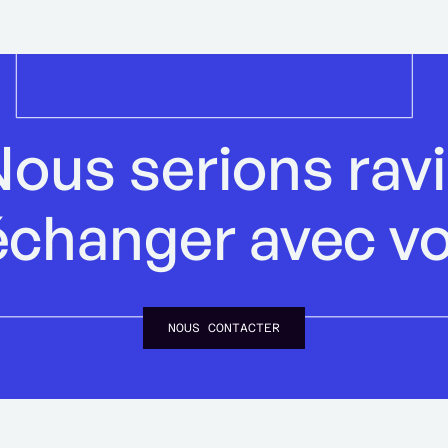
ous serions rav
échanger avec v
NOUS CONTACTER