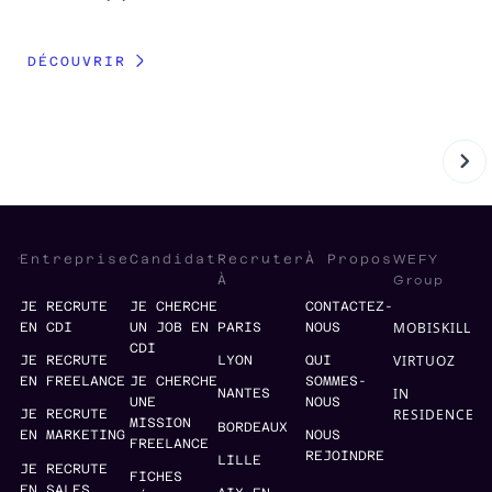
DÉCOUVRIR
DÉ
WEFY
Entreprise
Candidat
Recruter
À Propos
Group
À
JE RECRUTE
JE CHERCHE
CONTACTEZ-
MOBISKILL
EN CDI
UN JOB EN
PARIS
NOUS
CDI
VIRTUOZ
JE RECRUTE
LYON
QUI
EN FREELANCE
JE CHERCHE
SOMMES-
IN
NANTES
UNE
NOUS
RESIDENCE
JE RECRUTE
MISSION
BORDEAUX
EN MARKETING
NOUS
FREELANCE
REJOINDRE
LILLE
JE RECRUTE
FICHES
EN SALES