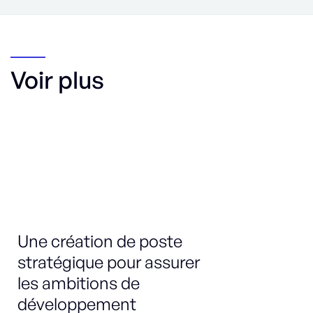
Voir plus
Une création de poste
Re
stratégique pour assurer
do
les ambitions de
P
développement
p