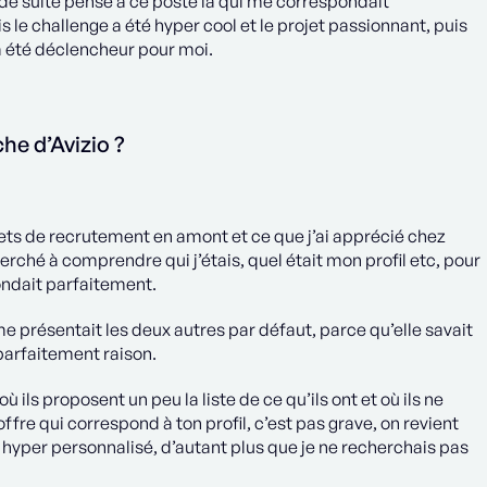
t de suite pensé à ce poste là qui me correspondait
 le challenge a été hyper cool et le projet passionnant, puis
i a été déclencheur pour moi.
che d’Avizio ?
ets de recrutement en amont et ce que j’ai apprécié chez
erché à comprendre qui j’étais, quel était mon profil etc, pour
ondait parfaitement.
 me présentait les deux autres par défaut, parce qu’elle savait
parfaitement raison.
 ils proposent un peu la liste de ce qu’ils ont et où ils ne
ffre qui correspond à ton profil, c’est pas grave, on revient
t hyper personnalisé, d’autant plus que je ne recherchais pas