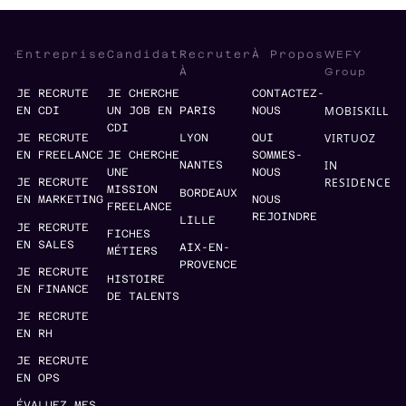
WEFY
Entreprise
Candidat
Recruter
À Propos
Group
À
JE RECRUTE
JE CHERCHE
CONTACTEZ-
MOBISKILL
EN CDI
UN JOB EN
PARIS
NOUS
CDI
VIRTUOZ
JE RECRUTE
LYON
QUI
EN FREELANCE
JE CHERCHE
SOMMES-
IN
NANTES
UNE
NOUS
RESIDENCE
JE RECRUTE
MISSION
BORDEAUX
EN MARKETING
NOUS
FREELANCE
REJOINDRE
LILLE
JE RECRUTE
FICHES
EN SALES
AIX-EN-
MÉTIERS
PROVENCE
JE RECRUTE
HISTOIRE
EN FINANCE
DE TALENTS
JE RECRUTE
EN RH
JE RECRUTE
EN OPS
ÉVALUEZ MES