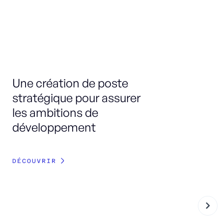
Une création de poste
Re
stratégique pour assurer
do
les ambitions de
P
développement
p
DÉCOUVRIR
DÉ