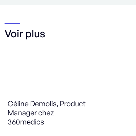
Voir plus
Céline Demolis, Product
Ma
Manager chez
Sa
360medics
DÉ