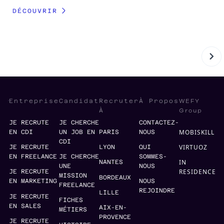
DÉCOUVRIR
WEFY
Entreprise
Candidat
Recruter
À Propos
Group
À
JE RECRUTE
JE CHERCHE
CONTACTEZ-
MOBISKILL
EN CDI
UN JOB EN
PARIS
NOUS
CDI
VIRTUOZ
JE RECRUTE
LYON
QUI
EN FREELANCE
JE CHERCHE
SOMMES-
IN
NANTES
UNE
NOUS
RESIDENCE
JE RECRUTE
MISSION
BORDEAUX
EN MARKETING
NOUS
FREELANCE
REJOINDRE
LILLE
JE RECRUTE
FICHES
EN SALES
AIX-EN-
MÉTIERS
PROVENCE
JE RECRUTE