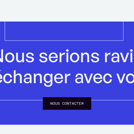
ous serions rav
échanger avec v
NOUS CONTACTER