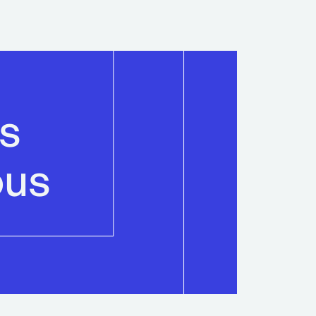
is
ous