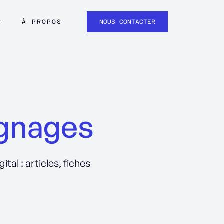
S
À PROPOS
NOUS CONTACTER
ignages
al : articles, fiches