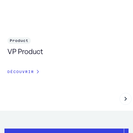
Product
P
VP Product
C
DÉCOUVRIR
DÉ