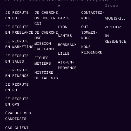
WEFY
Entreprise
Candidat
Recruter
À Propos
Group
À
JE RECRUTE
JE CHERCHE
CONTACTEZ-
MOBISKILL
EN CDI
UN JOB EN
PARIS
NOUS
CDI
VIRTUOZ
JE RECRUTE
LYON
QUI
EN FREELANCE
JE CHERCHE
SOMMES-
IN
NANTES
UNE
NOUS
RESIDENCE
JE RECRUTE
MISSION
BORDEAUX
EN MARKETING
NOUS
FREELANCE
REJOINDRE
LILLE
JE RECRUTE
FICHES
EN SALES
AIX-EN-
MÉTIERS
PROVENCE
JE RECRUTE
HISTOIRE
EN FINANCE
DE TALENTS
JE RECRUTE
EN RH
JE RECRUTE
EN OPS
ÉVALUEZ MES
CANDIDATS
CAS CLIENT