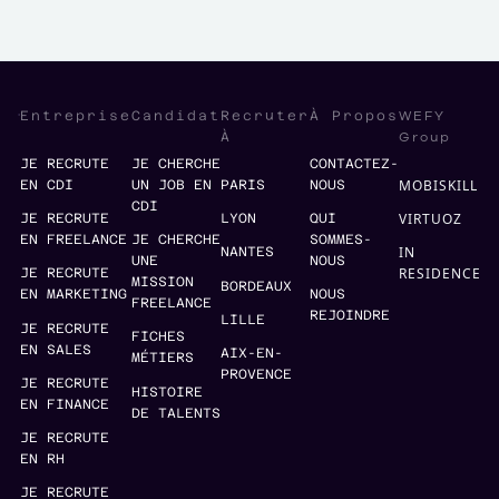
WEFY
Entreprise
Candidat
Recruter
À Propos
Group
À
JE RECRUTE
JE CHERCHE
CONTACTEZ-
MOBISKILL
EN CDI
UN JOB EN
PARIS
NOUS
CDI
VIRTUOZ
JE RECRUTE
LYON
QUI
EN FREELANCE
JE CHERCHE
SOMMES-
IN
NANTES
UNE
NOUS
RESIDENCE
JE RECRUTE
MISSION
BORDEAUX
EN MARKETING
NOUS
FREELANCE
REJOINDRE
LILLE
JE RECRUTE
FICHES
EN SALES
AIX-EN-
MÉTIERS
PROVENCE
JE RECRUTE
HISTOIRE
EN FINANCE
DE TALENTS
JE RECRUTE
EN RH
JE RECRUTE