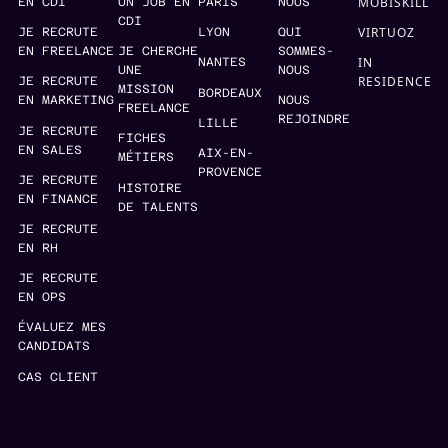
MOBISKILL
EN CDI
UN JOB EN
PARIS
NOUS
CDI
VIRTUOZ
JE RECRUTE
LYON
QUI
EN FREELANCE
JE CHERCHE
SOMMES-
IN
NANTES
UNE
NOUS
RESIDENCE
JE RECRUTE
MISSION
BORDEAUX
EN MARKETING
NOUS
FREELANCE
REJOINDRE
LILLE
JE RECRUTE
FICHES
EN SALES
AIX-EN-
MÉTIERS
PROVENCE
JE RECRUTE
HISTOIRE
EN FINANCE
DE TALENTS
JE RECRUTE
EN RH
JE RECRUTE
EN OPS
ÉVALUEZ MES
CANDIDATS
CAS CLIENT