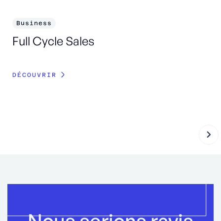
Business
B
Full Cycle Sales
Bu
Re
DÉCOUVRIR
DÉ