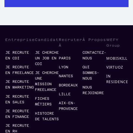
WEFY
Entreprise
Candidat
Recruter
À Propos
Group
À
JE RECRUTE
JE CHERCHE
CONTACTEZ-
MOBISKILL
EN CDI
UN JOB EN
PARIS
NOUS
CDI
VIRTUOZ
JE RECRUTE
LYON
QUI
EN FREELANCE
JE CHERCHE
SOMMES-
IN
NANTES
UNE
NOUS
RESIDENCE
JE RECRUTE
MISSION
BORDEAUX
EN MARKETING
NOUS
FREELANCE
REJOINDRE
LILLE
JE RECRUTE
FICHES
EN SALES
AIX-EN-
MÉTIERS
PROVENCE
JE RECRUTE
HISTOIRE
EN FINANCE
DE TALENTS
JE RECRUTE
EN RH