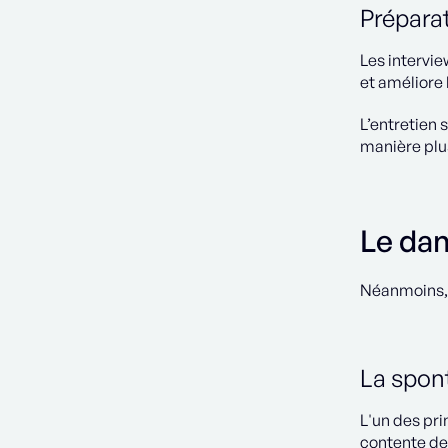
Prépara
Les intervie
et améliore 
L’entretien 
manière plu
Le dan
Néanmoins, c
La spont
L'un des pri
contente de 