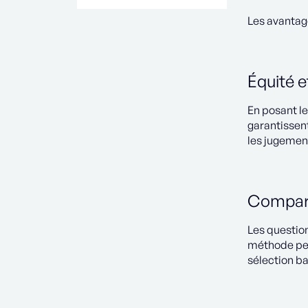
Les avantage
Équité e
En posant l
garantissent
les jugemen
Compara
Les questio
méthode per
sélection b