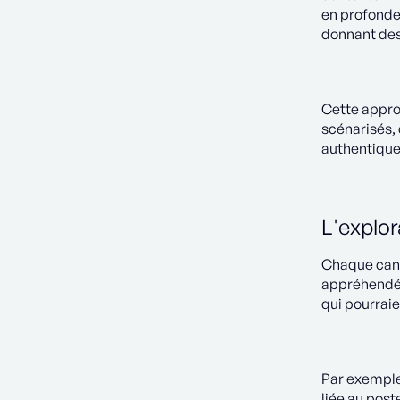
en profondeu
donnant des
Cette appro
scénarisés, 
authentiques
L'explor
Chaque cand
appréhendés 
qui pourraie
Par exemple
liée au post