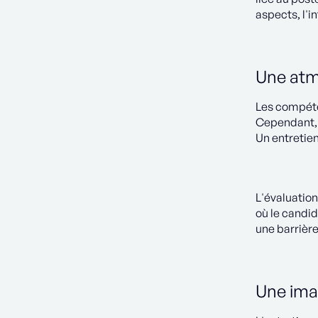
aspects, l'i
Une atmo
Les compéte
Cependant, 
Un entretien
L'évaluation
où le candi
une barrièr
Une imag