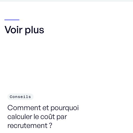
Voir plus
Conseils
C
Comment et pourquoi
In
calculer le coût par
ex
recrutement ?
re