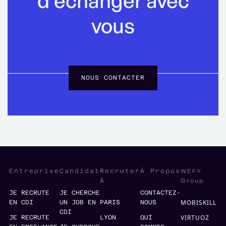
d’échanger avec
vous
NOUS CONTACTER
WEFY
Entreprise
Candidat
Recruter
À Propos
Group
À
JE RECRUTE
JE CHERCHE
CONTACTEZ-
MOBISKILL
EN CDI
UN JOB EN
PARIS
NOUS
CDI
VIRTUOZ
JE RECRUTE
LYON
QUI