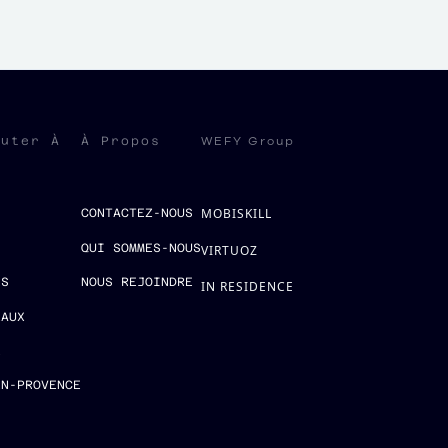
WEFY Group
ruter À
À Propos
MOBISKILL
S
CONTACTEZ-NOUS
QUI SOMMES-NOUS
VIRTUOZ
ES
NOUS REJOINDRE
IN RESIDENCE
EAUX
E
EN-PROVENCE