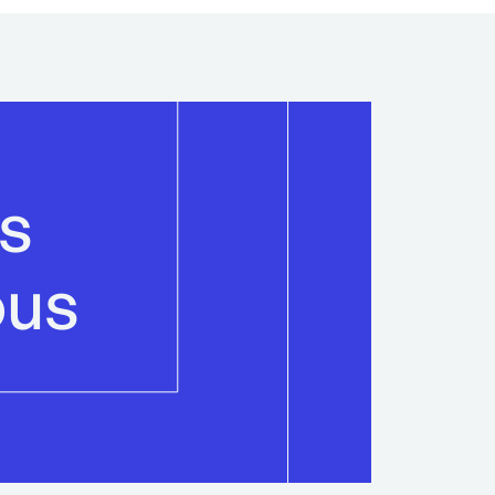
is
ous