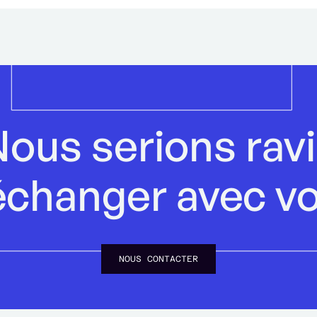
ous serions rav
échanger avec v
NOUS CONTACTER