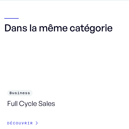
Dans la même catégorie
Business
B
Full Cycle Sales
Bu
Re
DÉCOUVRIR