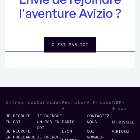
l'aventure Avizio ?
C'EST PAR ICI
WEFY
Entreprise
Candidat
Recruter
À Propos
Group
À
JE RECRUTE
JE CHERCHE
CONTACTEZ-
MOBISKILL
EN CDI
UN JOB EN
PARIS
NOUS
CDI
VIRTUOZ
JE RECRUTE
LYON
QUI
EN FREELANCE
JE CHERCHE
SOMMES-