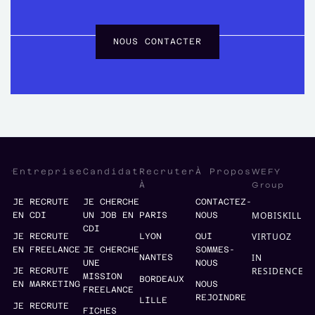
NOUS CONTACTER
WEFY
Entreprise
Candidat
Recruter
À Propos
Group
À
JE RECRUTE
JE CHERCHE
CONTACTEZ-
MOBISKILL
EN CDI
UN JOB EN
PARIS
NOUS
CDI
VIRTUOZ
JE RECRUTE
LYON
QUI
EN FREELANCE
JE CHERCHE
SOMMES-
IN
NANTES
UNE
NOUS
RESIDENCE
JE RECRUTE
MISSION
BORDEAUX
EN MARKETING
NOUS
FREELANCE
REJOINDRE
LILLE
JE RECRUTE
FICHES