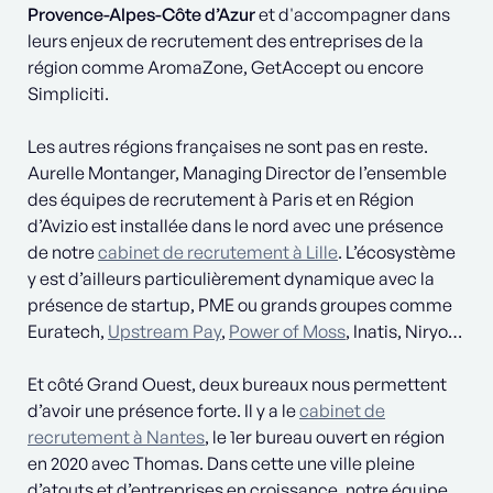
Provence-Alpes-Côte d’Azur
et d'accompagner dans
leurs enjeux de recrutement des entreprises de la
région comme AromaZone, GetAccept ou encore
Simpliciti.
Les autres régions françaises ne sont pas en reste.
Aurelle Montanger, Managing Director de l’ensemble
des équipes de recrutement à Paris et en Région
d’Avizio est installée dans le nord avec une présence
de notre
cabinet de recrutement à Lille
. L’écosystème
y est d’ailleurs particulièrement dynamique avec la
présence de startup, PME ou grands groupes comme
Euratech,
Upstream Pay
,
Power of Moss
, Inatis, Niryo…
Et côté Grand Ouest, deux bureaux nous permettent
d’avoir une présence forte. Il y a le
cabinet de
recrutement à Nantes
, le 1er bureau ouvert en région
en 2020 avec Thomas. Dans cette une ville pleine
d’atouts et d’entreprises en croissance, notre équipe