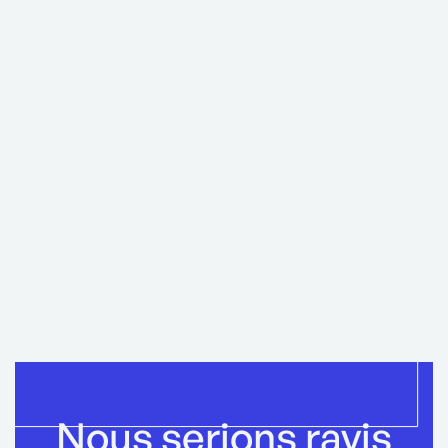
Representative
EN SAVOIR PLUS
AFFICHER PLUS
Nous serions ravis