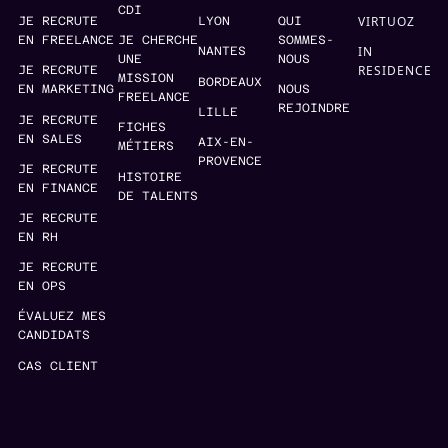
CDI
VIRTUOZ
JE RECRUTE
LYON
QUI
EN FREELANCE
JE CHERCHE
SOMMES-
IN
NANTES
UNE
NOUS
RESIDENCE
JE RECRUTE
MISSION
BORDEAUX
EN MARKETING
NOUS
FREELANCE
REJOINDRE
LILLE
JE RECRUTE
FICHES
EN SALES
AIX-EN-
MÉTIERS
PROVENCE
JE RECRUTE
HISTOIRE
EN FINANCE
DE TALENTS
JE RECRUTE
EN RH
JE RECRUTE
EN OPS
ÉVALUEZ MES
CANDIDATS
CAS CLIENT