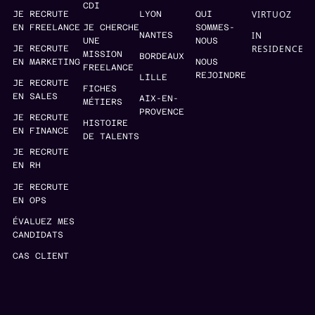
CDI
VIRTUOZ
JE RECRUTE
LYON
QUI
EN FREELANCE
JE CHERCHE
SOMMES-
IN
NANTES
UNE
NOUS
RESIDENCE
JE RECRUTE
MISSION
BORDEAUX
EN MARKETING
NOUS
FREELANCE
REJOINDRE
LILLE
JE RECRUTE
FICHES
EN SALES
AIX-EN-
MÉTIERS
PROVENCE
JE RECRUTE
HISTOIRE
EN FINANCE
DE TALENTS
JE RECRUTE
EN RH
JE RECRUTE
EN OPS
ÉVALUEZ MES
CANDIDATS
CAS CLIENT