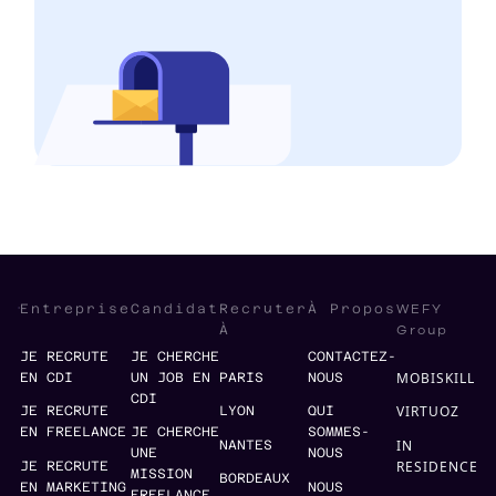
WEFY
Entreprise
Candidat
Recruter
À Propos
Group
À
JE RECRUTE
JE CHERCHE
CONTACTEZ-
MOBISKILL
EN CDI
UN JOB EN
PARIS
NOUS
CDI
VIRTUOZ
JE RECRUTE
LYON
QUI
EN FREELANCE
JE CHERCHE
SOMMES-
IN
NANTES
UNE
NOUS
RESIDENCE
JE RECRUTE
MISSION
BORDEAUX
EN MARKETING
NOUS
FREELANCE