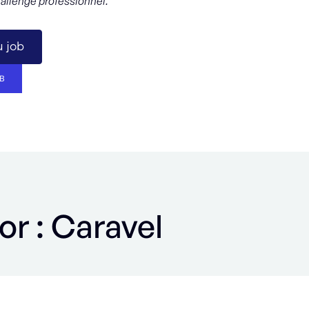
hallenge professionnel.
 job
B
or : Caravel