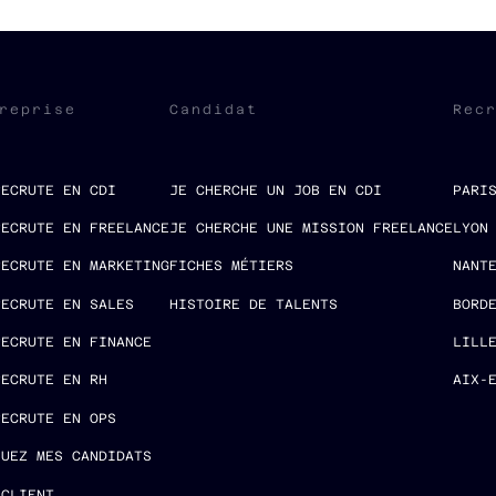
reprise
Candidat
Rec
RECRUTE EN CDI
JE CHERCHE UN JOB EN CDI
PARI
RECRUTE EN FREELANCE
JE CHERCHE UNE MISSION FREELANCE
LYON
RECRUTE EN MARKETING
FICHES MÉTIERS
NANT
RECRUTE EN SALES
HISTOIRE DE TALENTS
BORD
RECRUTE EN FINANCE
LILL
RECRUTE EN RH
AIX-
RECRUTE EN OPS
LUEZ MES CANDIDATS
 CLIENT