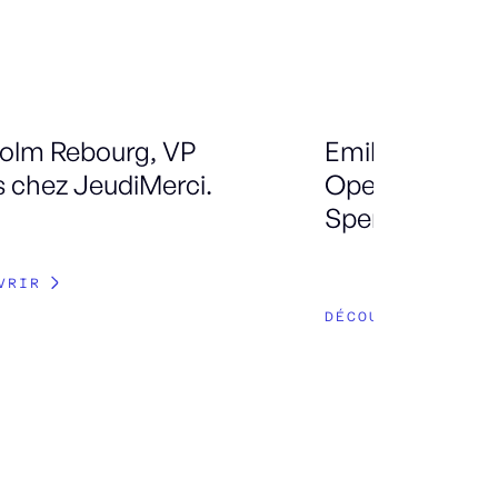
olm Rebourg, VP
Emilien Simion
s chez JeudiMerci.
Operations M
Spendesk.
VRIR
DÉCOUVRIR