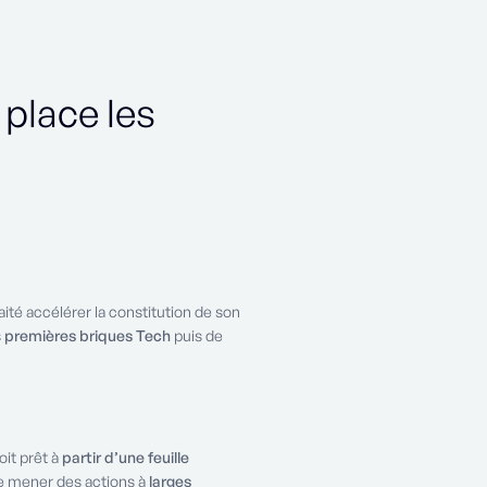
place les
aité accélérer la constitution de son
s
premières briques Tech
puis de
oit prêt à
partir d’une feuille
e mener des actions à
larges