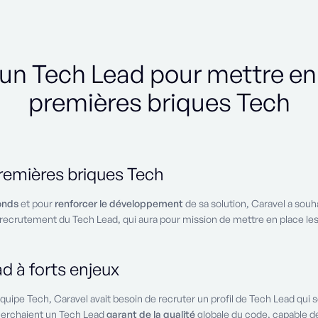
 un Tech Lead pour mettre en 
premières briques Tech
premières briques Tech
onds
et pour
renforcer le développement
de sa solution, Caravel a souh
ecrutement du Tech Lead, qui aura pour mission de mettre en place le
d à forts enjeux
ipe Tech, Caravel avait besoin de recruter un profil de Tech Lead qui s
echerchaient un Tech Lead
garant de la qualité
globale du code, capable d