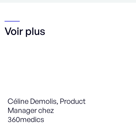
Voir plus
Céline Demolis, Product
Ma
Manager chez
Sa
360medics
DÉ