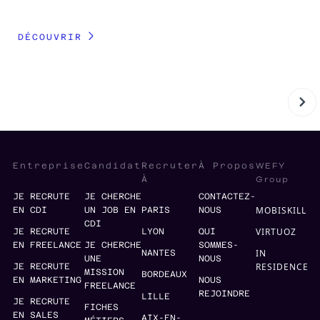
DÉ
DÉCOUVRIR
WEFY
Entreprise
Candidat
Recruter
À Propos
Group
À
JE RECRUTE
JE CHERCHE
CONTACTEZ-
MOBISKILL
EN CDI
UN JOB EN
PARIS
NOUS
CDI
VIRTUOZ
JE RECRUTE
LYON
QUI
EN FREELANCE
JE CHERCHE
SOMMES-
IN
NANTES
UNE
NOUS
RESIDENCE
JE RECRUTE
MISSION
BORDEAUX
EN MARKETING
NOUS
FREELANCE
REJOINDRE
LILLE
JE RECRUTE
FICHES
EN SALES
AIX-EN-