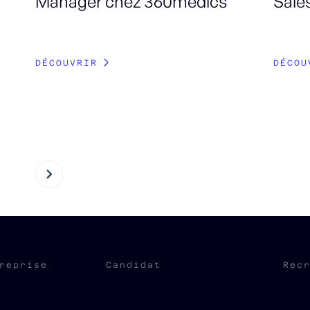
Manager chez 360medics
Sale
DÉCOUVRIR
DÉCOU
reprise
Candidat
Rec