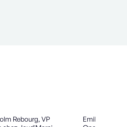
olm Rebourg, VP
Emilien Simion