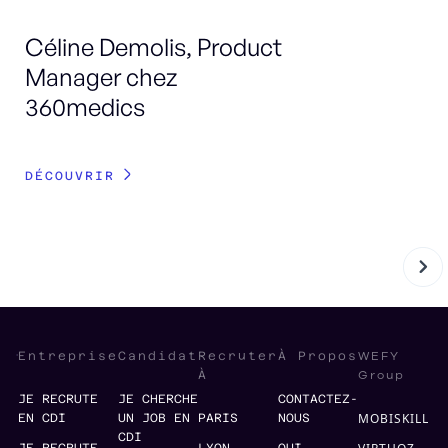
Céline Demolis, Product
Ma
Manager chez
Sa
360medics
DÉ
DÉCOUVRIR
WEFY
Entreprise
Candidat
Recruter
À Propos
Group
À
JE RECRUTE
JE CHERCHE
CONTACTEZ-
MOBISKILL
EN CDI
UN JOB EN
PARIS
NOUS
CDI