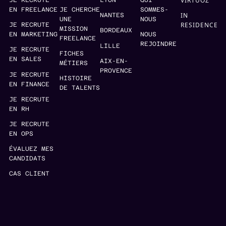
VIRTUOZ
JE RECRUTE
LYON
QUI
EN FREELANCE
JE CHERCHE
SOMMES-
IN
NANTES
UNE
NOUS
RESIDENCE
JE RECRUTE
MISSION
BORDEAUX
EN MARKETING
NOUS
FREELANCE
REJOINDRE
LILLE
JE RECRUTE
FICHES
EN SALES
AIX-EN-
MÉTIERS
PROVENCE
JE RECRUTE
HISTOIRE
EN FINANCE
DE TALENTS
JE RECRUTE
EN RH
JE RECRUTE
EN OPS
ÉVALUEZ MES
CANDIDATS
CAS CLIENT