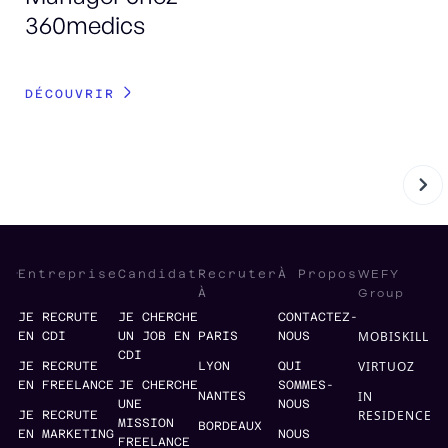
360medics
DÉ
DÉCOUVRIR
WEFY
Entreprise
Candidat
Recruter
À Propos
Group
À
JE RECRUTE
JE CHERCHE
CONTACTEZ-
MOBISKILL
EN CDI
UN JOB EN
PARIS
NOUS
CDI
VIRTUOZ
JE RECRUTE
LYON
QUI
EN FREELANCE
JE CHERCHE
SOMMES-
IN
NANTES
UNE
NOUS
RESIDENCE
JE RECRUTE
MISSION
BORDEAUX
EN MARKETING
NOUS
FREELANCE