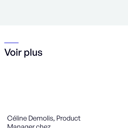
Voir plus
Céline Demolis, Product
Ma
Manager chez
Sa