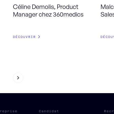
Céline Demolis, Product
Malc
Manager chez 360medics
Sale
DÉCOUVRIR
DÉCOU
reprise
Candidat
Rec