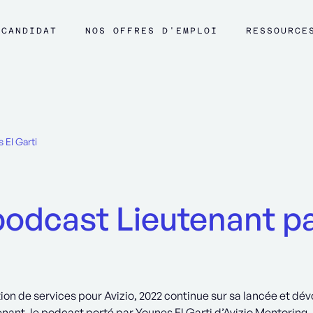
CANDIDAT
NOS OFFRES D'EMPLOI
RESSOURCE
 El Garti
odcast Lieutenant p
tion de services pour Avizio, 2022 continue sur sa lancée et dév
nant, le podcast porté par Younes El Garti d’Avizio Mentoring.