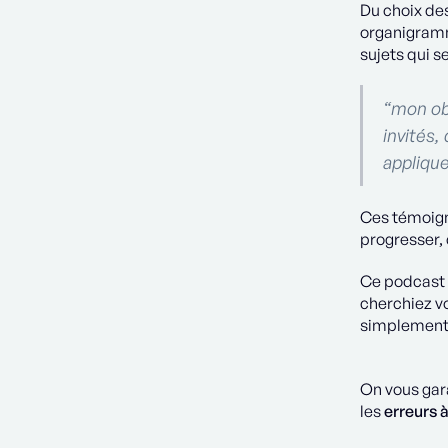
Du choix des
organigramm
sujets qui s
“mon obj
invités,
applique
Ces témoig
progresser, 
Ce podcast 
cherchiez vo
simplement 
On vous gara
les
erreurs à