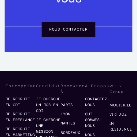
NOUS CONTACTER
WEFY
Entreprise
Candidat
Recruter
À Propos
Group
À
JE RECRUTE
JE CHERCHE
CONTACTEZ-
MOBISKILL
EN CDI
UN JOB EN
PARIS
NOUS
CDI
VIRTUOZ
JE RECRUTE
LYON
QUI
EN FREELANCE
JE CHERCHE
SOMMES-
IN
NANTES
UNE
NOUS
RESIDENCE
JE RECRUTE
MISSION
BORDEAUX
EN MARKETING
NOUS