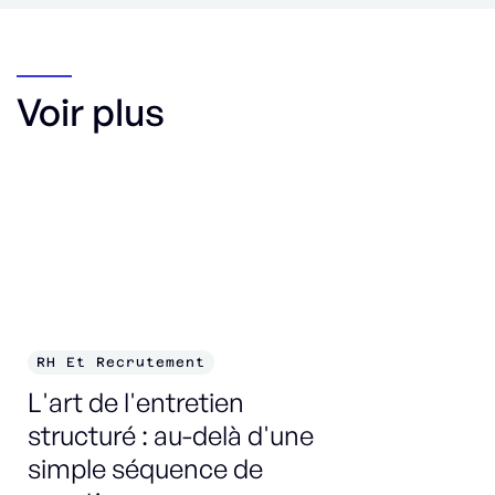
Voir plus
RH Et Recrutement
R
L'art de l'entretien
Te
structuré : au-delà d'une
év
simple séquence de
: 