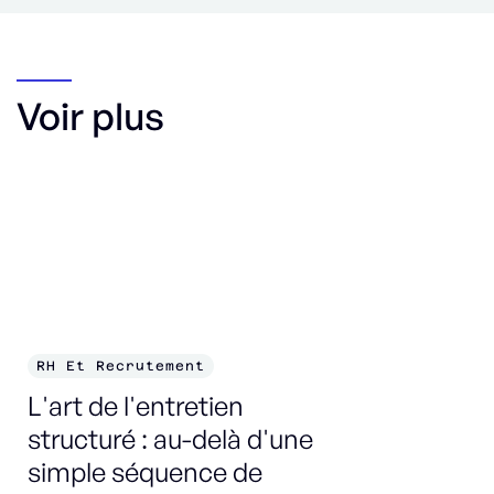
Voir plus
RH Et Recrutement
R
L'art de l'entretien
Te
structuré : au-delà d'une
év
simple séquence de
: 