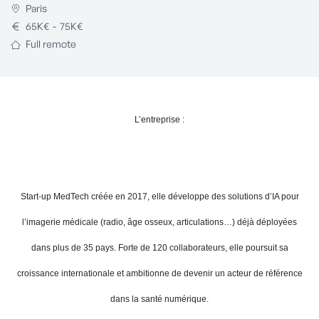
Paris
65
K€
-
75
K€
Full remote
L’entreprise :
Start-up MedTech créée en 2017, elle développe des solutions d’IA pour
l’imagerie médicale (radio, âge osseux, articulations…) déjà déployées
dans plus de 35 pays. Forte de 120 collaborateurs, elle poursuit sa
croissance internationale et ambitionne de devenir un acteur de référence
dans la santé numérique.