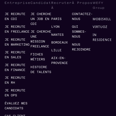
WEFY
Entreprise
Candidat
Recruter
À Propos
Group
À
JE RECRUTE
JE CHERCHE
CONTACTEZ-
MOBISKILL
EN CDI
UN JOB EN
PARIS
NOUS
CDI
VIRTUOZ
JE RECRUTE
LYON
QUI
EN FREELANCE
JE CHERCHE
SOMMES-
IN
NANTES
UNE
NOUS
RESIDENCE
JE RECRUTE
MISSION
BORDEAUX
EN MARKETING
NOUS
FREELANCE
REJOINDRE
LILLE
JE RECRUTE
FICHES
EN SALES
AIX-EN-
MÉTIERS
PROVENCE
JE RECRUTE
HISTOIRE
EN FINANCE
DE TALENTS
JE RECRUTE
EN RH
JE RECRUTE
EN OPS
ÉVALUEZ MES
CANDIDATS
CAS CLIENT