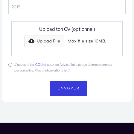
Upload ton CV (optionnel)
Upload File
Max file size 10MB.
J'accepte les
CGU
et autorise Avizio à faire usage de mes données
personnelles. Plus d'informations
ici
.*