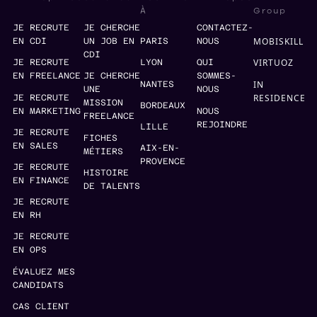
Group
À
JE RECRUTE
JE CHERCHE
CONTACTEZ-
MOBISKILL
EN CDI
UN JOB EN
PARIS
NOUS
CDI
VIRTUOZ
JE RECRUTE
LYON
QUI
EN FREELANCE
JE CHERCHE
SOMMES-
IN
NANTES
UNE
NOUS
RESIDENCE
JE RECRUTE
MISSION
BORDEAUX
EN MARKETING
NOUS
FREELANCE
REJOINDRE
LILLE
JE RECRUTE
FICHES
EN SALES
AIX-EN-
MÉTIERS
PROVENCE
JE RECRUTE
HISTOIRE
EN FINANCE
DE TALENTS
JE RECRUTE
EN RH
JE RECRUTE
EN OPS
ÉVALUEZ MES
CANDIDATS
CAS CLIENT