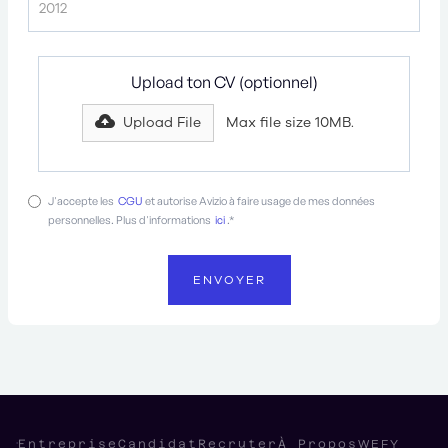
Upload ton CV (optionnel)
Upload File
Max file size 10MB.
J'accepte les
CGU
et autorise Avizio à faire usage de mes données
personnelles. Plus d'informations
ici
.*
WEFY
Entreprise
Candidat
Recruter
À Propos