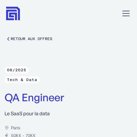
RETOUR AUX OFFRES
06/2025
Tech & Data
QA Engineer
Le SaaS pour la data
Paris
50
K€
-
70
K€