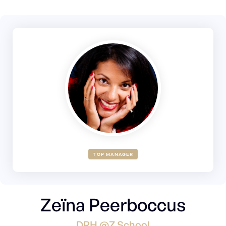
TOP MANAGER
Zeïna Peerboccus
DRH @Z School