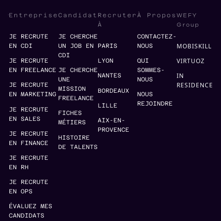
WEFY
Entreprise
Candidat
Recruter
À Propos
Group
À
JE RECRUTE
JE CHERCHE
CONTACTEZ-
MOBISKILL
EN CDI
UN JOB EN
PARIS
NOUS
CDI
VIRTUOZ
JE RECRUTE
LYON
QUI
EN FREELANCE
JE CHERCHE
SOMMES-
IN
NANTES
UNE
NOUS
RESIDENCE
JE RECRUTE
MISSION
BORDEAUX
EN MARKETING
NOUS
FREELANCE
REJOINDRE
LILLE
JE RECRUTE
FICHES
EN SALES
AIX-EN-
MÉTIERS
PROVENCE
JE RECRUTE
HISTOIRE
EN FINANCE
DE TALENTS
JE RECRUTE
EN RH
JE RECRUTE
EN OPS
ÉVALUEZ MES
CANDIDATS