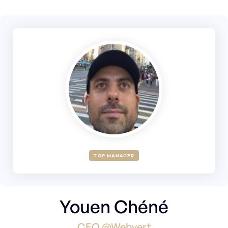
TOP MANAGER
Youen Chéné
CEO @Webvert