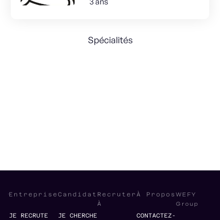
3 ans
Spécialités
Data Engineering
Remote Management
Entrepreneurship
Java
WEFY
Entreprise
Candidat
Recruter
À Propos
Group
À
JE RECRUTE
JE CHERCHE
CONTACTEZ-