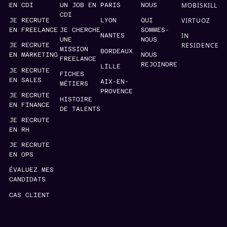
MOBISKILL
EN CDI
UN JOB EN
PARIS
NOUS
CDI
VIRTUOZ
JE RECRUTE
LYON
QUI
EN FREELANCE
JE CHERCHE
SOMMES-
IN
NANTES
UNE
NOUS
RESIDENCE
JE RECRUTE
MISSION
BORDEAUX
EN MARKETING
NOUS
FREELANCE
REJOINDRE
LILLE
JE RECRUTE
FICHES
EN SALES
AIX-EN-
MÉTIERS
PROVENCE
JE RECRUTE
HISTOIRE
EN FINANCE
DE TALENTS
JE RECRUTE
EN RH
JE RECRUTE
EN OPS
ÉVALUEZ MES
CANDIDATS
CAS CLIENT