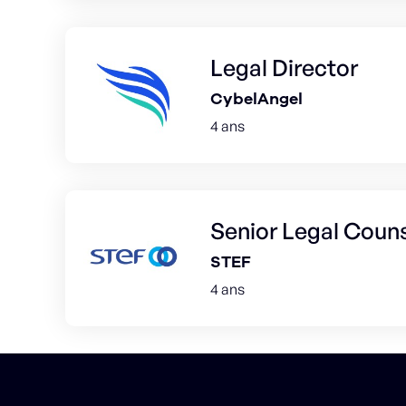
Legal Director
CybelAngel
4 ans
Senior Legal Coun
STEF
4 ans