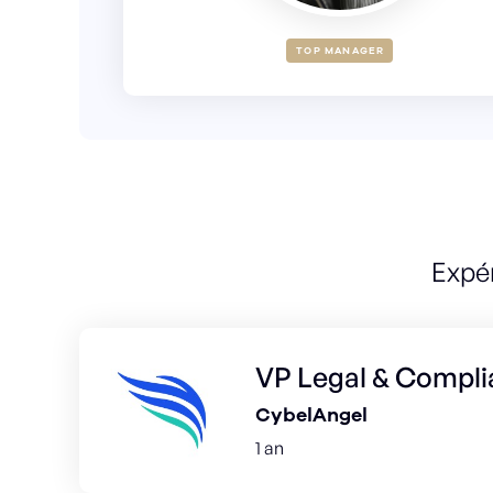
TOP MANAGER
Expé
VP Legal & Compl
CybelAngel
1 an