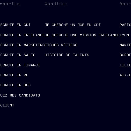
reprise
Candidat
Rec
RECRUTE EN CDI
JE CHERCHE UN JOB EN CDI
PARI
RECRUTE EN FREELANCE
JE CHERCHE UNE MISSION FREELANCE
LYON
RECRUTE EN MARKETING
FICHES MÉTIERS
NANT
RECRUTE EN SALES
HISTOIRE DE TALENTS
BORD
RECRUTE EN FINANCE
LILL
RECRUTE EN RH
AIX-
RECRUTE EN OPS
LUEZ MES CANDIDATS
 CLIENT