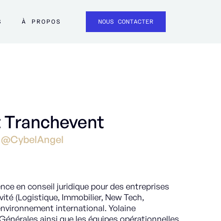
S
À PROPOS
NOUS CONTACTER
t Tranchevent
e @CybelAngel
nce en conseil juridique pour des entreprises
ité (Logistique, Immobilier, New Tech,
environnement international. Yolaine
énérales ainsi que les équipes opérationnelles