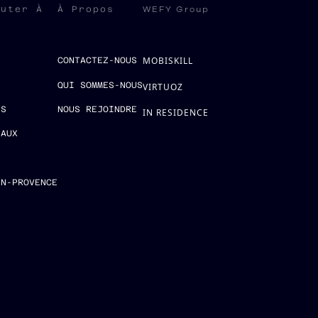
WEFY Group
ruter À
À Propos
MOBISKILL
S
CONTACTEZ-NOUS
QUI SOMMES-NOUS
VIRTUOZ
ES
NOUS REJOINDRE
IN RESIDENCE
EAUX
E
EN-PROVENCE