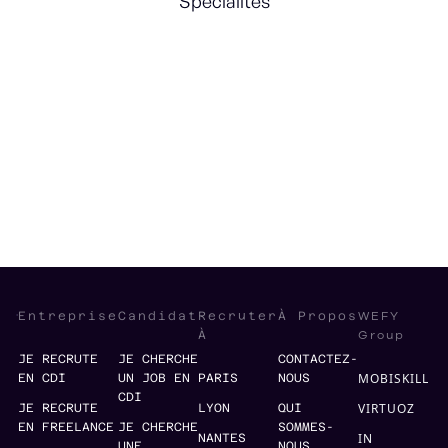
Spécialités
Forecasting
Account Process internalisation
Consolidation
Levée de fonds
WEFY
Entreprise
Candidat
Recruter
À Propos
Group
À
JE RECRUTE
JE CHERCHE
CONTACTEZ-
MOBISKILL
EN CDI
UN JOB EN
PARIS
NOUS
CDI
VIRTUOZ
JE RECRUTE
LYON
QUI
EN FREELANCE
JE CHERCHE
SOMMES-
IN
NANTES
UNE
NOUS