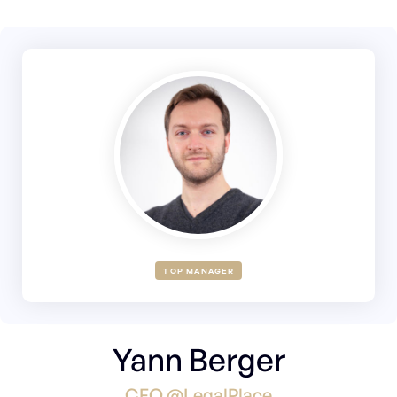
TOP MANAGER
Yann Berger
CFO @LegalPlace