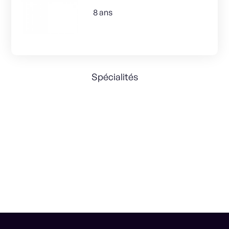
8 ans
Spécialités
Leadership
Business Strategy
IA
M&A
Computer Vision
Web3
Cybersecurity