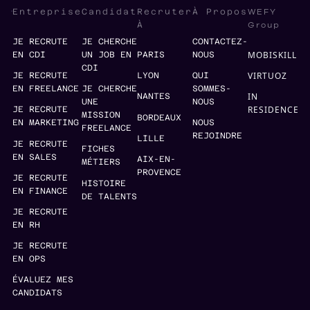
WEFY
Entreprise
Candidat
Recruter
À Propos
Group
À
JE RECRUTE
JE CHERCHE
CONTACTEZ-
MOBISKILL
EN CDI
UN JOB EN
PARIS
NOUS
CDI
VIRTUOZ
JE RECRUTE
LYON
QUI
EN FREELANCE
JE CHERCHE
SOMMES-
IN
NANTES
UNE
NOUS
RESIDENCE
JE RECRUTE
MISSION
BORDEAUX
EN MARKETING
NOUS
FREELANCE
REJOINDRE
LILLE
JE RECRUTE
FICHES
EN SALES
AIX-EN-
MÉTIERS
PROVENCE
JE RECRUTE
HISTOIRE
EN FINANCE
DE TALENTS
JE RECRUTE
EN RH
JE RECRUTE
EN OPS
ÉVALUEZ MES
CANDIDATS