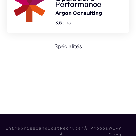
Performance
Argon Consulting
3,5 ans
Spécialités
Customer Experience
Supply Chain
Operations
International
WEFY
Entreprise
Candidat
Recruter
À Propos
Group
À