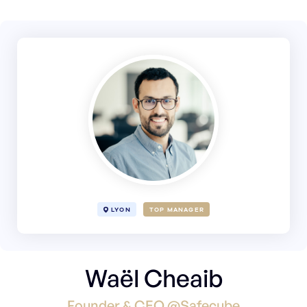
LYON
TOP MANAGER
Waël Cheaib
Founder & CEO @Safecube