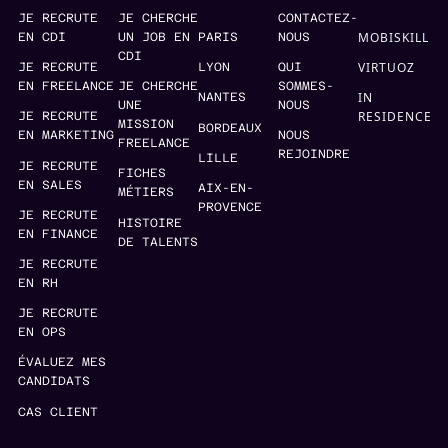
JE RECRUTE
JE CHERCHE
CONTACTEZ-
MOBISKILL
EN CDI
UN JOB EN
PARIS
NOUS
CDI
VIRTUOZ
JE RECRUTE
LYON
QUI
EN FREELANCE
JE CHERCHE
SOMMES-
IN
NANTES
UNE
NOUS
RESIDENCE
JE RECRUTE
MISSION
BORDEAUX
EN MARKETING
NOUS
FREELANCE
REJOINDRE
LILLE
JE RECRUTE
FICHES
EN SALES
AIX-EN-
MÉTIERS
PROVENCE
JE RECRUTE
HISTOIRE
EN FINANCE
DE TALENTS
JE RECRUTE
EN RH
JE RECRUTE
EN OPS
ÉVALUEZ MES
CANDIDATS
CAS CLIENT