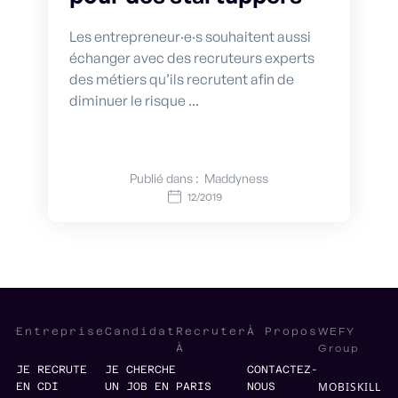
Les entrepreneur·e·s souhaitent aussi
échanger avec des recruteurs experts
des métiers qu’ils recrutent afin de
diminuer le risque ...
Publié dans :
Maddyness
12/2019
WEFY
Entreprise
Candidat
Recruter
À Propos
Group
À
JE RECRUTE
JE CHERCHE
CONTACTEZ-
MOBISKILL
EN CDI
UN JOB EN
PARIS
NOUS