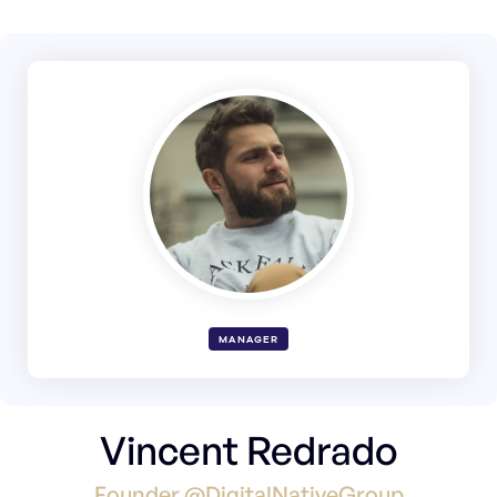
MANAGER
Vincent Redrado
Founder @DigitalNativeGroup